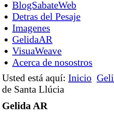
BlogSabateWeb
Detras del Pesaje
Imagenes
GelidaAR
VisuaWeave
Acerca de nosostros
Usted está aquí:
Inicio
Gel
de Santa Llúcia
Gelida AR