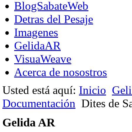
BlogSabateWeb
Detras del Pesaje
Imagenes
GelidaAR
VisuaWeave
Acerca de nosostros
Usted está aquí:
Inicio
Gel
Documentación
Dites de S
Gelida AR