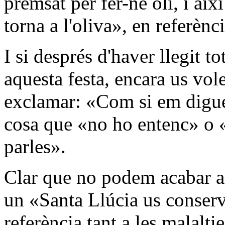
premsat per fer-ne oli, i aix
torna a l'oliva», en referèn
I si després d'haver llegit t
aquesta festa, encara us vol
exclamar: «Com si em digues
cosa que «no ho entenc» o 
parles».
Clar que no podem acabar aq
un «Santa Llúcia us conservi 
referència tant a les malalti