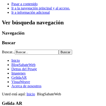
Pasar a contenido
Ir a la navegación principal y al acceso.
Ir a información adicional
Ver búsqueda navegación
Navegación
Buscar
Buscar...
Inicio
BlogSabateWeb
Detras del Pesaje
Imagenes
GelidaAR
VisuaWeave
Acerca de nosostros
Usted está aquí:
Inicio
BlogSabateWeb
Gelida AR