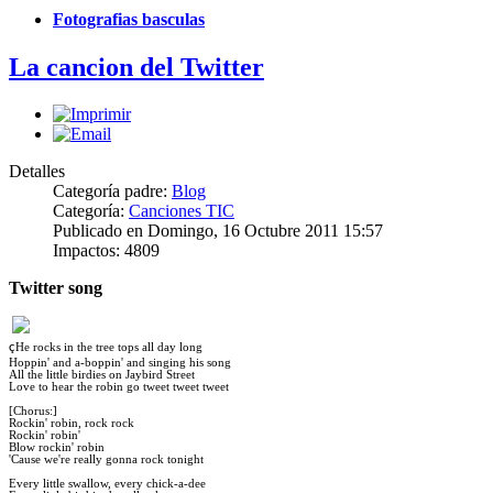
Fotografias basculas
La cancion del Twitter
Detalles
Categoría padre:
Blog
Categoría:
Canciones TIC
Publicado en Domingo, 16 Octubre 2011 15:57
Impactos: 4809
Twitter song
ç
He rocks in the tree tops all day long
Hoppin' and a-boppin' and singing his song
All the little birdies on Jaybird Street
Love to hear the robin go tweet tweet tweet
[Chorus:]
Rockin' robin, rock rock
Rockin' robin'
Blow rockin' robin
'Cause we're really gonna rock tonight
Every little swallow, every chick-a-dee