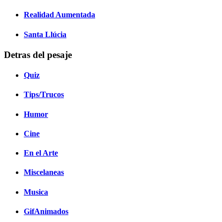
Realidad Aumentada
Santa Llúcia
Detras del pesaje
Quiz
Tips/Trucos
Humor
Cine
En el Arte
Miscelaneas
Musica
GifAnimados