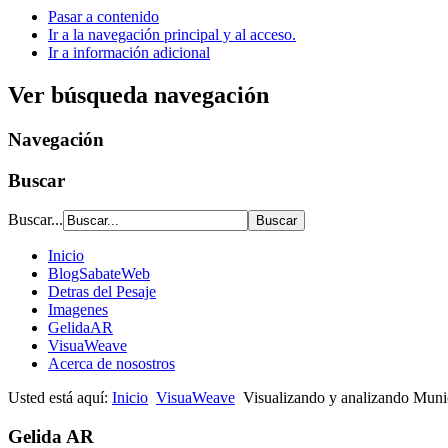
Pasar a contenido
Ir a la navegación principal y al acceso.
Ir a información adicional
Ver búsqueda navegación
Navegación
Buscar
Buscar...
Inicio
BlogSabateWeb
Detras del Pesaje
Imagenes
GelidaAR
VisuaWeave
Acerca de nosostros
Usted está aquí:
Inicio
VisuaWeave
Visualizando y analizando Mun
Gelida AR