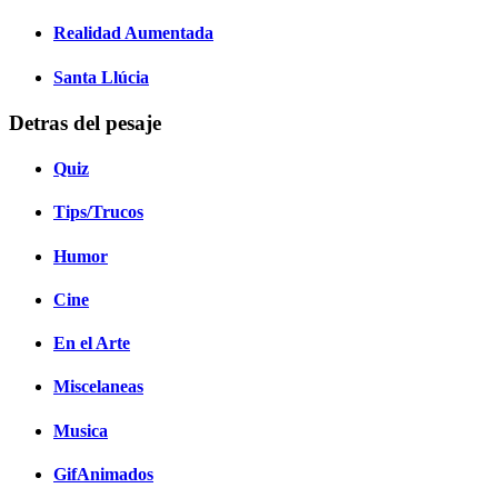
Realidad Aumentada
Santa Llúcia
Detras del pesaje
Quiz
Tips/Trucos
Humor
Cine
En el Arte
Miscelaneas
Musica
GifAnimados