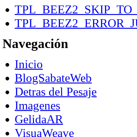
TPL_BEEZ2_SKIP_T
TPL_BEEZ2_ERROR_
Navegación
Inicio
BlogSabateWeb
Detras del Pesaje
Imagenes
GelidaAR
VisuaWeave