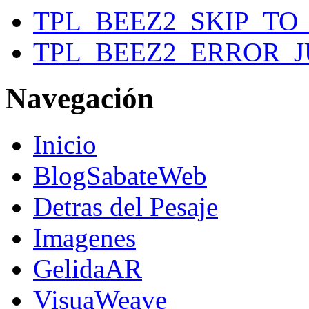
TPL_BEEZ2_SKIP_T
TPL_BEEZ2_ERROR_
Navegación
Inicio
BlogSabateWeb
Detras del Pesaje
Imagenes
GelidaAR
VisuaWeave