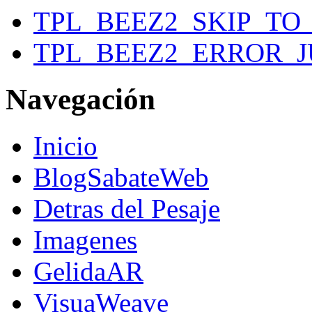
TPL_BEEZ2_SKIP_T
TPL_BEEZ2_ERROR_
Navegación
Inicio
BlogSabateWeb
Detras del Pesaje
Imagenes
GelidaAR
VisuaWeave