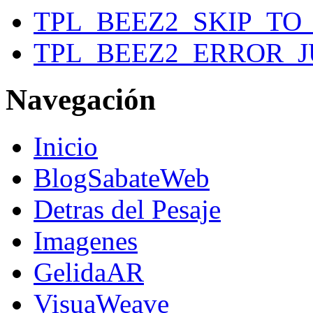
TPL_BEEZ2_SKIP_T
TPL_BEEZ2_ERROR_
Navegación
Inicio
BlogSabateWeb
Detras del Pesaje
Imagenes
GelidaAR
VisuaWeave