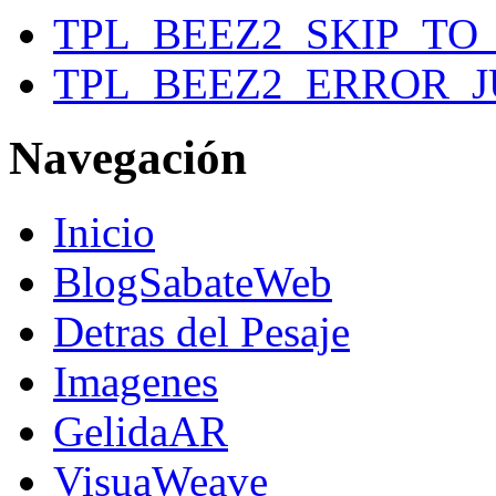
TPL_BEEZ2_SKIP_T
TPL_BEEZ2_ERROR_
Navegación
Inicio
BlogSabateWeb
Detras del Pesaje
Imagenes
GelidaAR
VisuaWeave