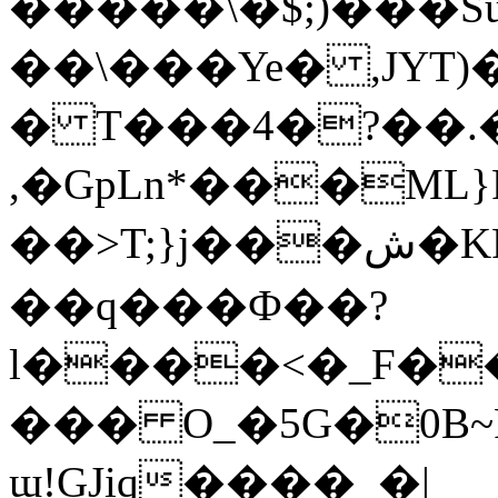
�����\�$;)���Su�mB݂1&�ح��u)��fX���'o�O�r\ߒz�O��F�
��\���Ye� ,JYT
� T���4�?��.
,�GpLn*���ML
��>T;}j���ش�KP*���
��q���Ф��?
l����<�_F�
��� O_�5G�0B~
ɯ!GJiq����_�|