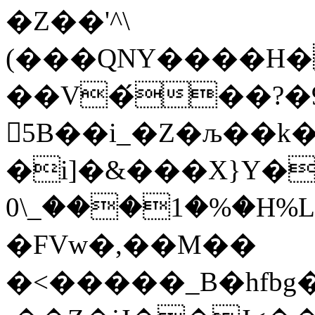
�Z��'^\
(���QNY����H�
��V�́��?�96
5B��i_�Z�љ��k�
�i]�&���X}Y�
0\_���1�%�H
�FVw�,��M��
�<�����_B�hfbg