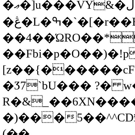
�ޢ�]u���VY&�ڵ��~�,N��)�j��<���$o���r��+�3������z���-
�ڠ�L�ߒ�`�[�r��B`�O$|
��4��ΏRO��*
��Fbi�p�O��)�!
[z��{������c
�Ӡ7`bU��� ?� w�
R�&_��6XN����
�)���5��^^CDӭ���V4
(��