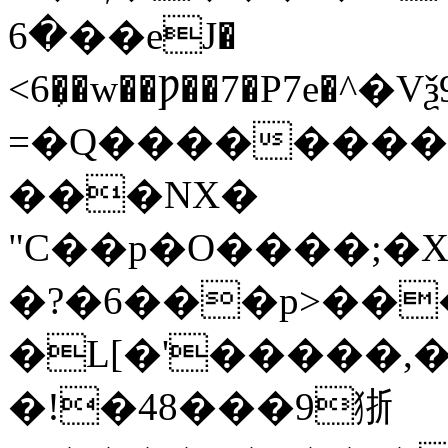
�6��eJ�
<6�̦�w��Ƿ��7�P7e�^؜�Vѯ9%DQ�%��1u�]����l�O�9�5�.
=�Q���������
���NX�
"C��p�O����;�
�?�6���p>���
�L[�'�����,
�!�48���9狾