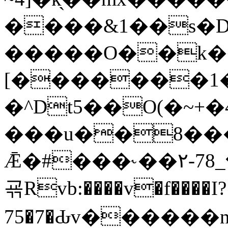
����&1��s�D��'�2,/
�����O��k�
[�������1
�^Dt5��O͏(�~+�
���u��8���
Ǣ�#���˞��۲-78
굒Rvb:����v�f����I?
75�7�Ԃv������