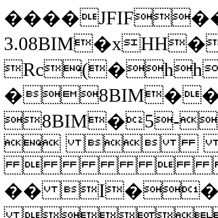
����JFIF���
3.08BIM�xHH
Rc(�h
�8BIM��
8BIM�5-
 
�� I�
