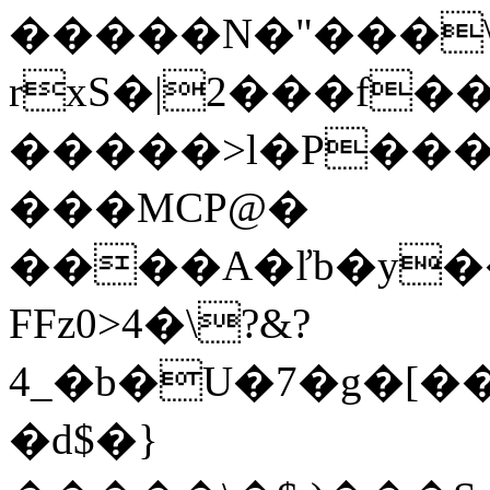
�����N�"���
rxS�|2���f�
�����>l�P���
���MCP@�
����A�ľb�y�
FFz0>4�\?&?
4_�b�U�7�g�[
�d$�}