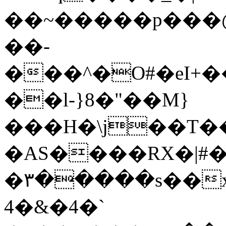
��~�����p���@e
��-
���^�O#�eI+
��l-}8�"��M}
���H�\j��T����=H
�AS����RX�|#�
�۳�����s��x
4�&�4�`