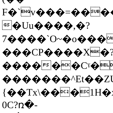
F�`v���=����
�U
u����,�?
7����`O~�o���
���CP����X�?
������Cˠ�
�������^Et��ZU
{��Tx\���1H�
0C?ռ�-