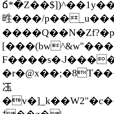
ճ*�Z��$])^��1y�
甠���/p��_u��
����Q��N�Zf?�
[���(bw^&w"���
F����s�܁J������U�?
�r�@x��;�8T��
鿑
�v�]_k��W2"�c