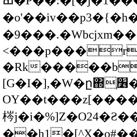
ߘ�P��:�[�j�1���,OA~�+JW��3~v�Z�tZ�h�8
�o'��iv��p3�{�
�9���.�Wbcjxm�
<���p���r
�Rk�����b
[G�I�],�W�ը΍֤׶�.-�x���!5?
OY��t���z[����
梣j�i�%]Z�O24�Ƨ
��h1�[^X�o#