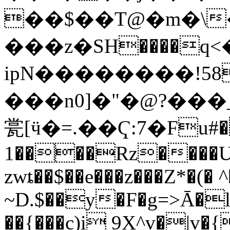
��$��T@�m�\�
���z�SΗ����q
ipN��������!58
���n0]�"�@?���
瓽[ӵ�=.��Ҁ:7�Fu#
1����Rz����Uf
zwȶ��$��e���z���Z*�(� ^
~D.$��y�F�g=>Ā�l
��{���c)i 9X^v�|v�