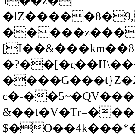
˦��z�|
�lZ�����8�9,
�����z���-
[I��&���km��8
�?��[�ς��H\�����ߣ�d��
����G���t}Z�Z
c�-��5~�QV���l
&��t�V�Tr=��
$�O��4k���*�