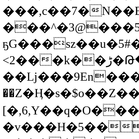
���,c��7�N��E
���^�3@���5�
ҕG���sz��u�5#�
<2���k��ڑ�Թ��L?
��ǈ���9En���
��Z�Ӊ�s�$o��Z��#
[�,6,Y��q�O�
�v���H�5��