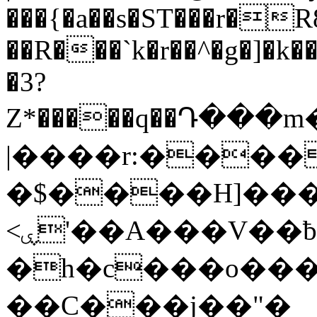
���{�a��s�ST���r�R
��R���`k�r��^�g�]�
�3?
Z*�����q��Դ���
|����r:����
�$����H]���
<ۑ'��A���V��ƀ�x�&��m?.��,_Q�ʁɘW��O��-
�h�c���o���
��C���j��"�