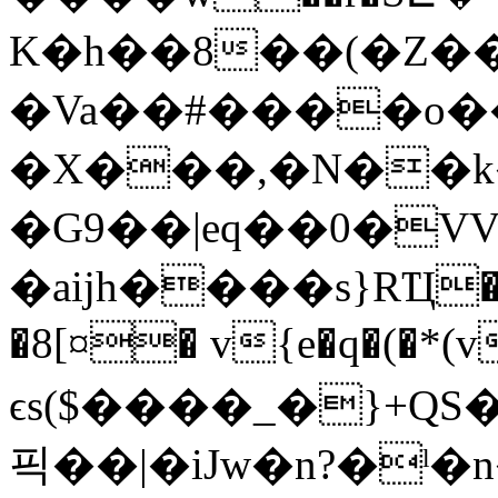
K�h��8��(�Z�
�Va��#����o�
�X���,�N��k
�G9��|eq��0�V
�aijh����s}RҴ�
�8[¤� v{e�q�(�*(v
ϵs($����_�}+Q
픽��|�iJw�n?�ˡ�