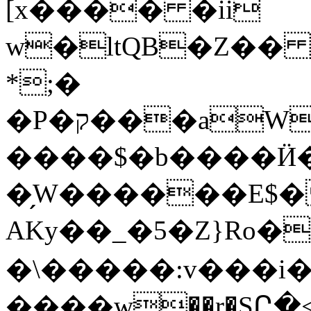
[x���� �ii
w�ltQB�Z��
*;�
�P�ק���aW`>�!#��ֿل��1�������ݺ��k�
����$�b����Ӥ�
�̗W������E$
AKy��_�5�Z}Ro��a�ץ����Vo����O��Y��ƣ�����W���W6C�e����%��GZ#�=��e��ӭ�kf��\ߦ������Q�u�{Z�5��M��]�iM��L��wU�Յ
�\�����:v���i��
����w��r�SԸ�<