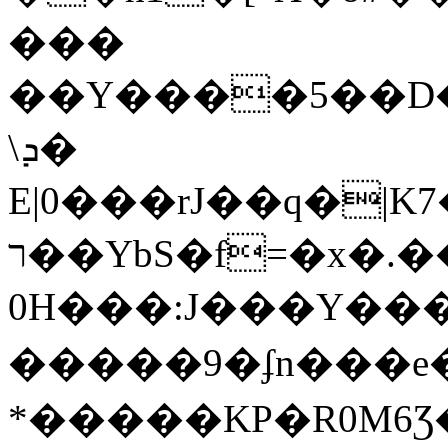
���
��Y����5��D�
\ܕ�
E|0���rJ��q�|
ר��YbS�f=�x�.��ZҮ٭�f ?
0H���:J���Y���
�����9�ʄn���e
*�����KP�R0M6Ʒ