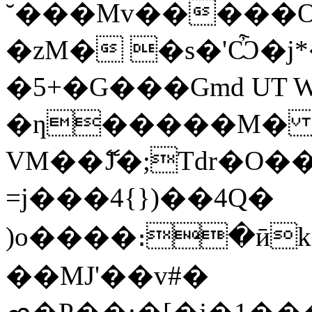
˘���Mv�����O�
�zM� �s�'Ѽ�j*�
�5+�G���Gmd UT 
�ƞ�����M� 
VM��ޭJ�;Tdr�O
=j���4{})��4Q�
) o����։�ӣ
��MJ'��v#�