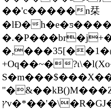
��'c�����n栞
�lĐ�h�e�ƽ����<��G
�.�P���br�j
�,���35[��1�@ۿO�V���c1�N�٘��S۷��S�{
+Oq��~�?ι\�l(Xo
S�m���$���X��
"�&��kB()M���Z
ץv�*��'�\�R�GJ��b-ʵ�]�N