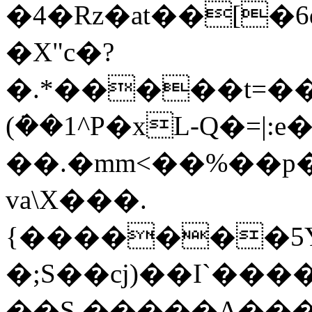
�4�Rz�at��[�
�X"c�?
�.*�����t=��>
(ܿ��1^P�xL-Q�=|
��.�mm<��%��p
va\X���.
{�������5Yv
�;S��cj)��Ι`����֔��ڛ��`@�6�Ɩ�P���sTq>=>��J�����
��S,�����A��