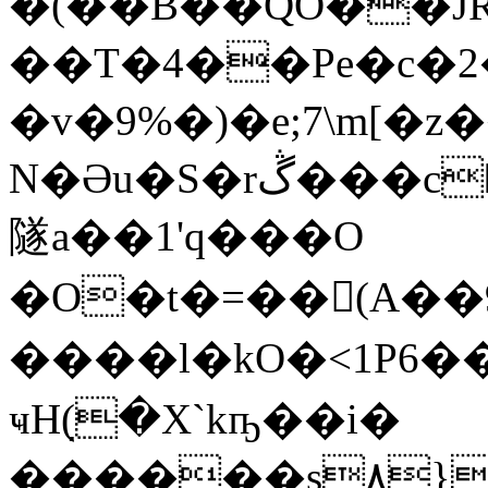
�(��B��QO��JR
��T�4��Pe�c�
�v�9%�)�e;7\m[�z
N�Әu�S�rڴ���c�>Yd*�[���ڙu���9�ڔ�v�X���2�lF��#q�6ُ�
隧a��1'q���O
�O�t�=��(A��9
����ӏ�kO�<1P6
ҹH߲(�X`kҧ��i�
������s۸}a�I