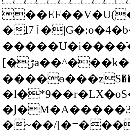
��EF��V�U(
�lٱ7�|G�:o�4�b��y���%�qtm�J��ٳf͛6lٳf͛6lٳee�͛6lٳee�m������6��
�����U�i����ֿ�
[�ڑ͔a��^���k�mF�
����ө���zS��
�l�*9��r�LX�oS�
�Ϳ�M�A�����3�>�@x�\7�
�~��/[�=���