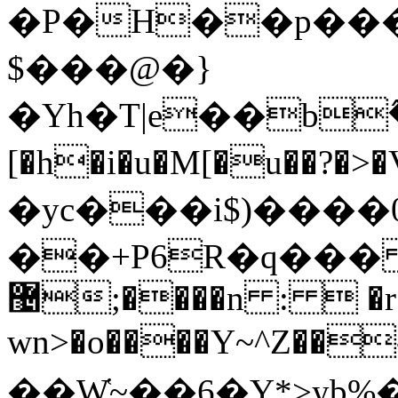
�P�H��p���
$���@�}
�Yh�T|e��b߮�
[�h�i�u�M[�u��
�yc���i$)����0
��+P6R�q��� 
޴;����n :  �r��' ?
wn>�o����Y~^Z��
��W҅~��6�Y*>