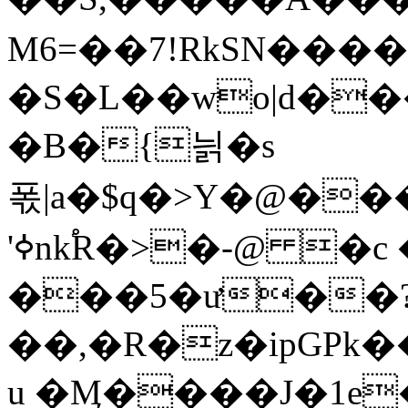
M6=��7!RkSN���
�S�L��wo|d��
�B�{늵�s
폯|a�$q�>Y�@���e�j����G�2���f
'ߦnk֠R�>�-@ �c �lW��=��|
���5�ư��
��,�R�z�ipGPk�
u �Ӎ����J�1e��