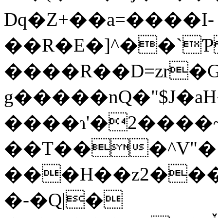
Dq�Z+��a=����I-
��R�E�]^��`
����R��D=zr�
g�����nQ�"$J�
����ɿ'�2����
��T���^V"�{
���H��z2����)F�J�_�$'�Ţ����f���>��ج��
�-�Q|�