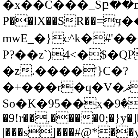
�x��C���_Sբ��m,
P��lX��$R��=ӌ
mwE_�}c^k�#'
P?��z`)4<�$�Q
�z.����'}C�?
�+���r�q�V�ޛǷ߀�����ZU�J�
So�K�95��ҳ�ۮ���9-`d�d��6c��/
�9!r��,����0;�}y�
|���s]���#@*��