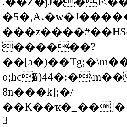
.��Z�jJ��J<���P
�5�,A˔�w�J���
���z����#��H$�
������?
��[a�)��Tg;�\m
o;hс�)44�:�\m
8n���k];�/
��K��ҡ�_��]�+�̷*E��
3|