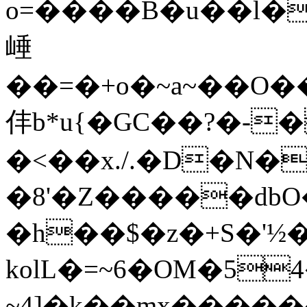
o=����B�u��l�
崜
��=�+o�~a~��O�
仹b*u{�GC��?�-
�<��x./.�D�N�
�8'�Z�����db
�h��$�z�+S�'½�
kolL�=~6�OM�54
~4]�k̖��mx����