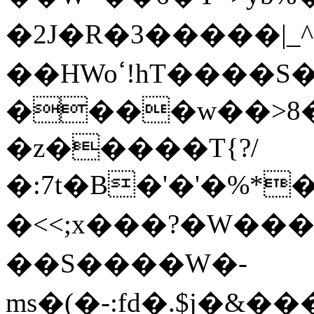
�2J�R�3�����|_^
��HWoߵ!hT����S��By?
����w��>8�
�z�����T{?/
�:7t�B�'�'�%*
�<<;x���?�W���
��S����W�-
ms�(�-:fd�.$j�&���k׺L��\]�~