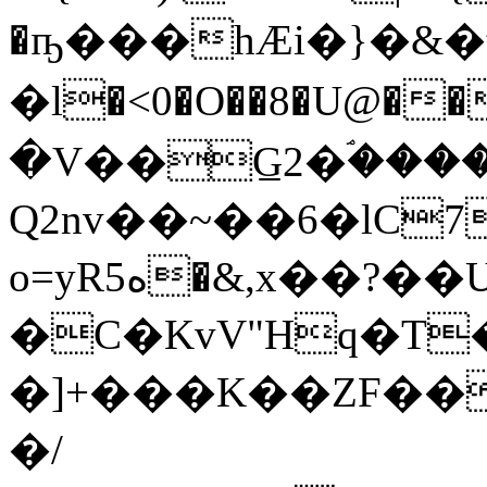
�ҧ���hӔi�}�&�
�l�<0�O��8�U@�
�V��G̲2�ۘ���
Q2nv��~��6�lC7u��׌mcJ��^F��9��3����~;�9v��
o=yRە5�&,x��?��U V��j�F��/
�C�KvV"Hq
�T�
�]+���K��ZF��
�/