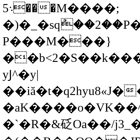
܈5���M����;
�)�_�sqު��2��P�
P���M���}
��b<2�S��k���
yͿ^�y|
��iă�t�q2hyu8«
�aK����o�VK��^#����]���
�`�R�&砭Oa��/j3_